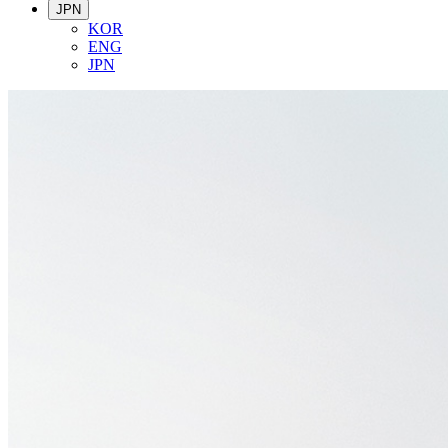
JPN
KOR
ENG
JPN