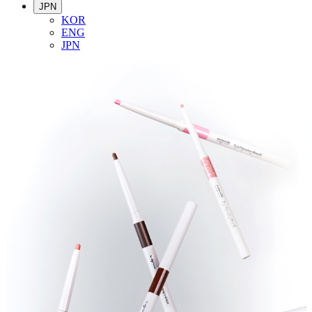
JPN
KOR
ENG
JPN