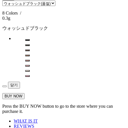
8 Colors
/
0.3g
ウォッシュドブラック​
닫기
BUY NOW
Press the BUY NOW button to go to the store where you can
purchase it.
WHAT IS IT
REVIEWS