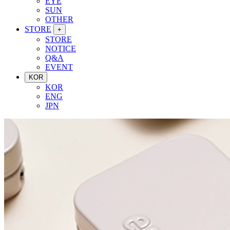
EYE
SUN
OTHER
STORE
+
STORE
NOTICE
Q&A
EVENT
KOR
KOR
ENG
JPN