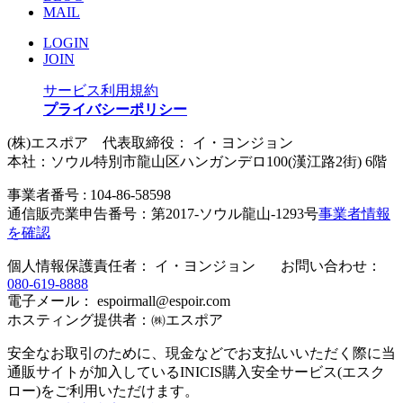
MAIL
LOGIN
JOIN
サービス利用規約
プライバシーポリシー
(株)エスポア 代表取締役： イ・ヨンジョン
本社：ソウル特別市龍山区ハンガンデロ100(漢江路2街) 6階
事業者番号 : 104-86-58598
通信販売業申告番号：第2017-ソウル龍山-1293号
事業者情報
を確認
個人情報保護責任者： イ・ヨンジョン お問い合わせ：
080-619-8888
電子メール： espoirmall@espoir.com
ホスティング提供者：㈱エスポア
安全なお取引のために、現金などでお支払いいただく際に当
通販サイトが加入しているINICIS購入安全サービス(エスク
ロー)をご利用いただけます。