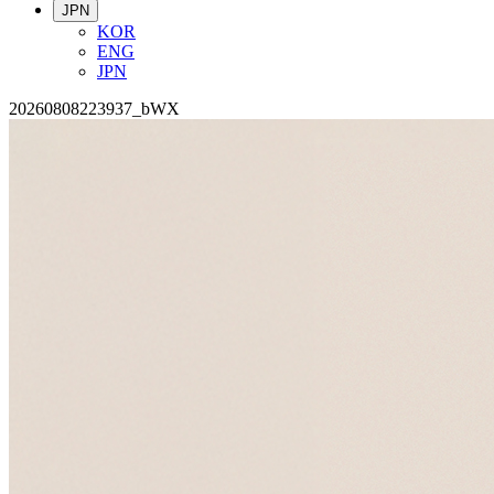
JPN
KOR
ENG
JPN
20260808223937_bWX