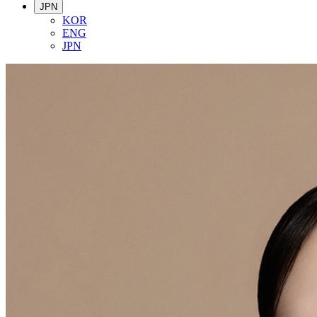
JPN
KOR
ENG
JPN