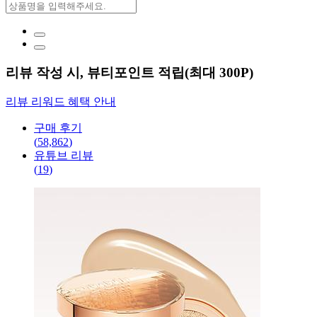
리뷰 작성 시, 뷰티포인트 적립(최대 300P)
리뷰 리워드 혜택 안내
구매 후기
(
58,862
)
유튜브 리뷰
(
19
)