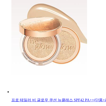
프로 테일러 비 글로우 쿠션 뉴클래스 SPF42 PA++(단품+