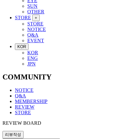
EYE
SUN
OTHER
STORE
+
STORE
NOTICE
Q&A
EVENT
KOR
KOR
ENG
JPN
COMMUNITY
NOTICE
Q&A
MEMBERSHIP
REVIEW
STORE
REVIEW BOARD
리뷰작성