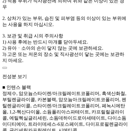
2) 적용 부위가 직사광선에 의하여 위와 같은 이상이 있는 경
우
2. 상처가 있는 부위, 습진 및 피부염 등의 이상이 있는 부위에
는 사용을 하지 마십시오.
3. 보관 및 취급 시의 주의사항
1) 사용 후에는 반드시 마개를 닫아두세요.
2) 유아ㆍ소아의 손이 닿지 않는 곳에 보관하세요.
3) 고온 또는 저온의 장소 및 직사광선이 닿는 곳에는 보관하
지 마세요.
전성분 보기
■ 인텐스 블랙
정제수, 암모늄스타이렌/아크릴레이트코폴리머, 흑색산화철,
부틸렌글라이콜, 카본블랙, 암모늄아크릴레이트코폴리머, 펜
틸렌글라이콜, 스타이렌/아크릴레이트코폴리머, 페녹시에탄
올, 1,2-헥산다이올, 소듐폴리아스파테이트, 카프릴릴글라이
콜, 에틸헥실글리세린, 소듐데하이드로아세테이트, 다이소듐
이디티에이, 트라이데세스-6포스페이트, 다이프로필렌글라이
콜, 글리세릴카프릴레이트, 시메티콘