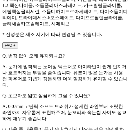
1,2-헥산다이올, 소듐폴리아스파테이트, 카프릴릴글라이콜,
에틸헥실글리세린, 소듐데하이드로아세테이트, 다이소듐이디
티에이, 트라이데세스-6포스페이트, 다이프로필렌글라이콜,
글리세릴카프릴레이트, 시메티콘
* 전성분은 제조 시기에 따라 변경될 수 있습니다.
FAQ
+
Q. 번짐 없이 오래 유지되나요?
A. 눈가에 밀착되는 노머징 텍스처로 아이라인이 쉽게 번지거
나 흐트러지는 부담을 줄여줍니다. 유분이 많은 눈가는 사용
전 파우더로 가볍게 정돈하면 더욱 깔끔하게 유지할 수 있습니
다.
Q. 초보자도 얇고 깔끔하게 그릴 수 있나요?
A. 0.07mm 고탄력 소프트 브러쉬가 섬세한 라인부터 또렷한
라인까지 자유롭게 표현해주어, 눈꼬리와 속눈썹 사이도 정교
하게 채우기 좋습니다.
Q. 사용 중 내용물이 끊기거나 흐리게 나오는 경우 어떻게 하