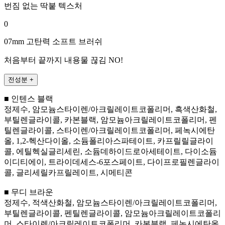
번짐 없는 딱붙 텍스처
0
07mm 고탄력 소프트 브러쉬
처음부터 끝까지 내용물 끊김 NO!
전성분
+
■ 인텐스 블랙
정제수, 암모늄스타이렌/아크릴레이트코폴리머, 흑색산화철,
부틸렌글라이콜, 카본블랙, 암모늄아크릴레이트코폴리머, 펜
틸렌글라이콜, 스타이렌/아크릴레이트코폴리머, 페녹시에탄
올, 1,2-헥산다이올, 소듐폴리아스파테이트, 카프릴릴글라이
콜, 에틸헥실글리세린, 소듐데하이드로아세테이트, 다이소듐
이디티에이, 트라이데세스-6포스페이트, 다이프로필렌글라이
콜, 글리세릴카프릴레이트, 시메티콘
■ 무디 브라운
정제수, 적색산화철, 암모늄스타이렌/아크릴레이트코폴리머,
부틸렌글라이콜, 펜틸렌글라이콜, 암모늄아크릴레이트코폴리
머, 스타이렌/아크릴레이트코폴리머, 카본블랙, 페녹시에탄올,