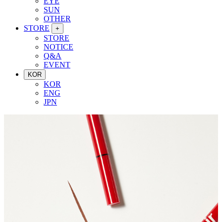
EYE
SUN
OTHER
STORE
+
STORE
NOTICE
Q&A
EVENT
KOR
KOR
ENG
JPN