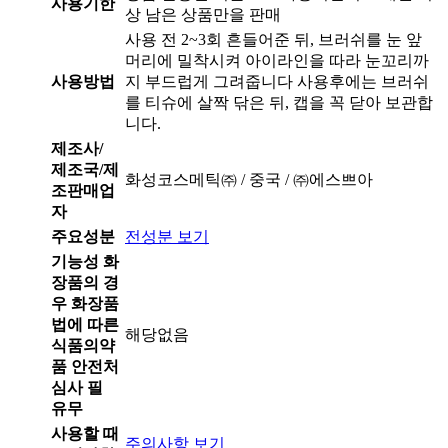
사용기한
상 남은 상품만을 판매
사용 전 2~3회 흔들어준 뒤, 브러쉬를 눈 앞
머리에 밀착시켜 아이라인을 따라 눈꼬리까
사용방법
지 부드럽게 그려줍니다 사용후에는 브러쉬
를 티슈에 살짝 닦은 뒤, 캡을 꼭 닫아 보관합
니다.
제조사/
제조국/제
화성코스메틱㈜ / 중국 / ㈜에스쁘아
조판매업
자
주요성분
전성분 보기
기능성 화
장품의 경
우 화장품
법에 따른
해당없음
식품의약
품 안전처
심사 필
유무
사용할 때
주의사항 보기