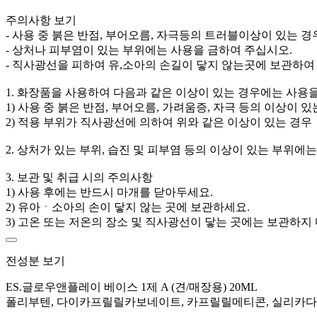
주의사항 보기
- 사용 중 붉은 반점, 부어오름, 자극등의 트러블이상이 있는
- 상처나 피부염이 있는 부위에는 사용을 금하여 주십시오.
- 직사광선을 피하여 유,소아의 손길이 닿지 않는곳에 보관하
1. 화장품을 사용하여 다음과 같은 이상이 있는 경우에는 사용
1) 사용 중 붉은 반점, 부어오름, 가려움증, 자극 등의 이상이 있
2) 적용 부위가 직사광선에 의하여 위와 같은 이상이 있는 경우
2. 상처가 있는 부위, 습진 및 피부염 등의 이상이 있는 부위에
3. 보관 및 취급 시의 주의사항
1) 사용 후에는 반드시 마개를 닫아두세요.
2) 유아ㆍ소아의 손이 닿지 않는 곳에 보관하세요.
3) 고온 또는 저온의 장소 및 직사광선이 닿는 곳에는 보관하지
전성분 보기
ES.글로우앤플레이 베이스 1제 A (견/매장용) 20ML
폴리부텐, 다이카프릴릴카보네이트, 카프릴릴메티콘, 실리카