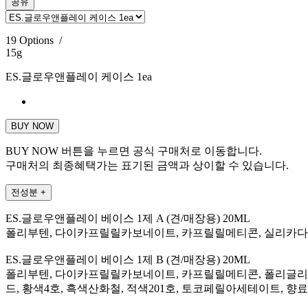
공유
19 Options
/
15g
ES.글로우앤플레이 케이스 1ea
BUY NOW
BUY NOW 버튼을 누르면 공식 구매처로 이동합니다.
구매처의 최종혜택가는 표기된 금액과 상이할 수 있습니다.
전성분
+
ES.글로우앤플레이 베이스 1제 A (견/매장용) 20ML
폴리부텐, 다이카프릴릴카보네이트, 카프릴릴메티콘, 실리카
ES.글로우앤플레이 베이스 1제 B (견/매장용) 20ML
폴리부텐, 다이카프릴릴카보네이트, 카프릴릴메티콘, 폴리글리세
드, 황색4호, 흑색산화철, 적색201호, 토코페릴아세테이트,