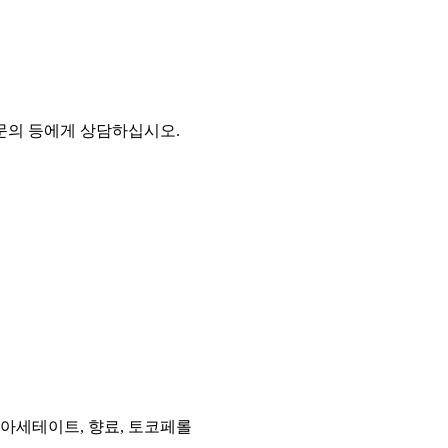
문의 등에게 상담하십시오.
세테이트, 향료, 토코페롤