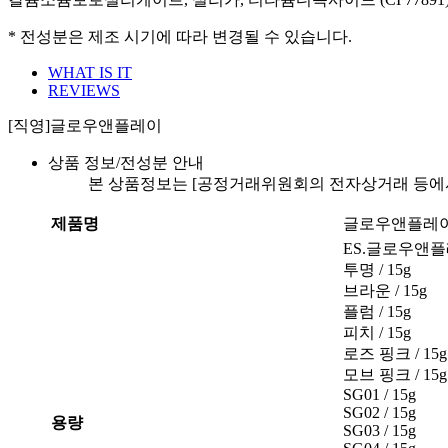
* 전성분은 제조 시기에 따라 변경될 수 있습니다.
WHAT IS IT
REVIEWS
[직영]글로우앤플레이
상품 정보/전성분 안내
본 상품정보는 [공정거래위원회의 전자상거래 등에
제품명
글로우앤플레
ES.글로우앤플레이
투명 / 15g
브라운 / 15g
플럼 / 15g
피치 / 15g
로즈 핑크 / 15g
모브 핑크 / 15g
SG01 / 15g
SG02 / 15g
용량
SG03 / 15g