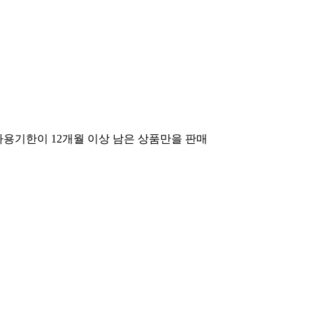
 사용기한이 12개월 이상 남은 상품만을 판매