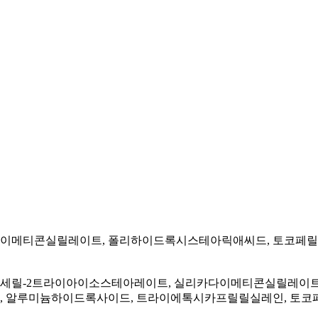
다이메티콘실릴레이트, 폴리하이드록시스테아릭애씨드, 토코페릴아
릴-2트라이아이소스테아레이트, 실리카다이메티콘실릴레이트, 티
 향료, 알루미늄하이드록사이드, 트라이에톡시카프릴릴실레인, 토코