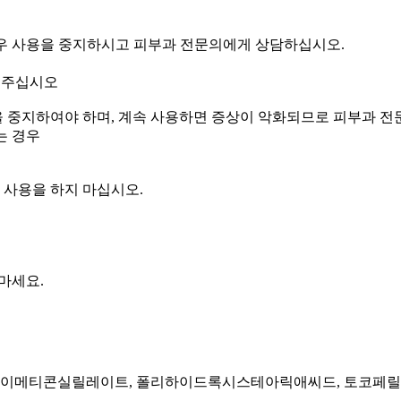
 경우 사용을 중지하시고 피부과 전문의에게 상담하십시오.
여 주십시오
을 중지하여야 하며, 계속 사용하면 증상이 악화되므로 피부과 전
는 경우
는 사용을 하지 마십시오.
 마세요.
다이메티콘실릴레이트, 폴리하이드록시스테아릭애씨드, 토코페릴아