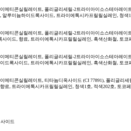
메티콘실릴레이트, 폴리글리세릴-2트라이아이소스테아레이트, 티
 향료, 알루미늄하이드록사이드, 트라이에톡시카프릴릴실레인, 청색1
메티콘실릴레이트, 폴리글리세릴-2트라이아이소스테아레이트, 티
드록사이드, 향료, 트라이에톡시카프릴릴실레인, 흑색산화철, 토코
메티콘실릴레이트, 폴리글리세릴-2트라이아이소스테아레이트, 티
미늄하이드록사이드, 트라이에톡시카프릴릴실레인, 흑색산화철, 토코
메티콘실릴레이트, 티타늄디옥사이드 (CI 77891), 폴리
향료, 트라이에톡시카프릴릴실레인, 청색1호, 적색202호, 토코
틴옥사이드