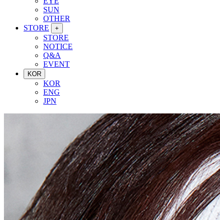
EYE
SUN
OTHER
STORE
+
STORE
NOTICE
Q&A
EVENT
KOR
KOR
ENG
JPN