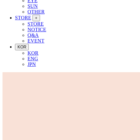
EYE
SUN
OTHER
STORE
+
STORE
NOTICE
Q&A
EVENT
KOR
KOR
ENG
JPN