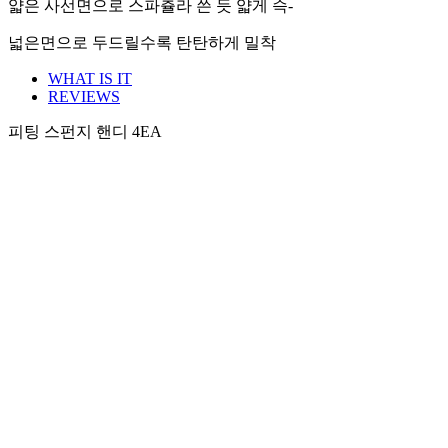
얇은 사선면으로 스파츌라 쓴 듯 얇게 슥-
넓은면으로 두드릴수록 탄탄하게 밀착
WHAT IS IT
REVIEWS
피팅 스펀지 핸디 4EA