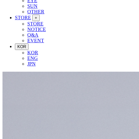
EYE
SUN
OTHER
STORE
+
STORE
NOTICE
Q&A
EVENT
KOR
KOR
ENG
JPN