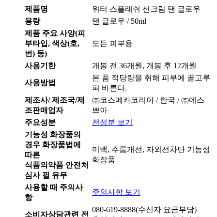
제품명
워터 스플래쉬 선크림 탠 글로우
용량
탠 글로우 / 50ml
제품 주요 사양(피
부타입, 색상(호,
모든 피부용
번) 등)
사용기한
개봉 전 36개월, 개봉 후 12개월
본 품 적당량을 취해 피부에 골고루
사용방법
펴 바른다.
제조사/ 제조국/제
㈜코스메카코리아 / 한국 / ㈜에스
조판매업자
쁘아
주요성분
전성분 보기
기능성 화장품의
경우 화장품법에
미백, 주름개선, 자외선차단 기능성
따른
화장품
식품의약품 안전처
심사 필 유무
사용할 때 주의사
주의사항 보기
항
080-619-8888(수신자 요금부담)
소비자상담관련 전