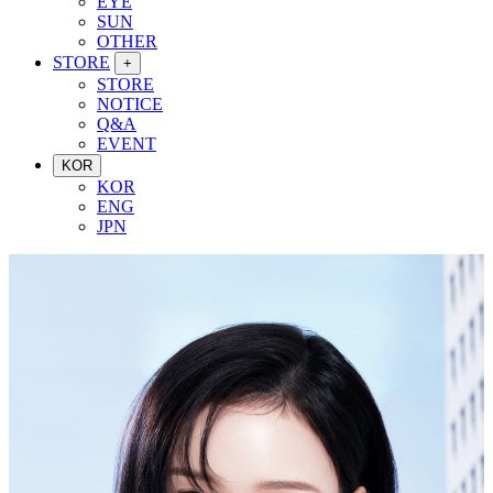
EYE
SUN
OTHER
STORE
+
STORE
NOTICE
Q&A
EVENT
KOR
KOR
ENG
JPN