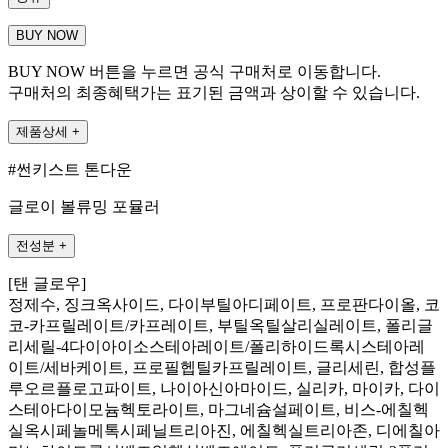
BUY NOW
BUY NOW 버튼을 누르면 공식 구매처로 이동합니다.
구매처의 최종혜택가는 표기된 금액과 상이할 수 있습니다.
제품상세
+
#썬키스트 톤다운
글로이 볼류밍 포뮬러
전성분
+
[탠 글로우]
정제수, 징크옥사이드, 다이부틸아디페이트, 프로판다이올, 코
코-카프릴레이트/카프레이트, 부틸옥틸살리실레이트, 폴리글
리세릴-4다이아이소스테아레이트/폴리하이드록시스테아레
이트/세바케이트, 프로필헵틸카프릴레이트, 글리세린, 합성플
루오르플로고파이트, 나이아신아마이드, 실리카, 마이카, 다이
스테아다이모늄헥토라이트, 마그네슘설페이트, 비스-에칠헥
실옥시페놀메톡시페닐트리아진, 에칠헥실트리아존, 디에칠아