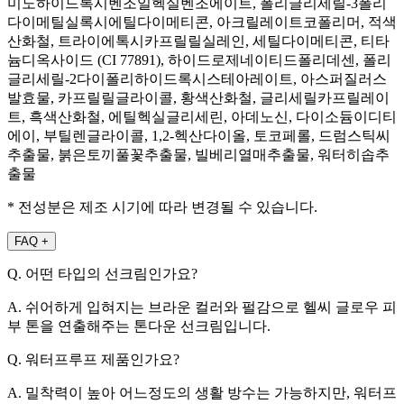
미노하이드록시벤조일헥실벤조에이트, 폴리글리세릴-3폴리
다이메틸실록시에틸다이메티콘, 아크릴레이트코폴리머, 적색
산화철, 트라이에톡시카프릴릴실레인, 세틸다이메티콘, 티타
늄디옥사이드 (CI 77891), 하이드로제네이티드폴리데센, 폴리
글리세릴-2다이폴리하이드록시스테아레이트, 아스퍼질러스
발효물, 카프릴릴글라이콜, 황색산화철, 글리세릴카프릴레이
트, 흑색산화철, 에틸헥실글리세린, 아데노신, 다이소듐이디티
에이, 부틸렌글라이콜, 1,2-헥산다이올, 토코페롤, 드럼스틱씨
추출물, 붉은토끼풀꽃추출물, 빌베리열매추출물, 워터히솝추
출물
* 전성분은 제조 시기에 따라 변경될 수 있습니다.
FAQ
+
Q. 어떤 타입의 선크림인가요?
A. 쉬어하게 입혀지는 브라운 컬러와 펄감으로 헬씨 글로우 피
부 톤을 연출해주는 톤다운 선크림입니다.
Q. 워터프루프 제품인가요?
A. 밀착력이 높아 어느정도의 생활 방수는 가능하지만, 워터프