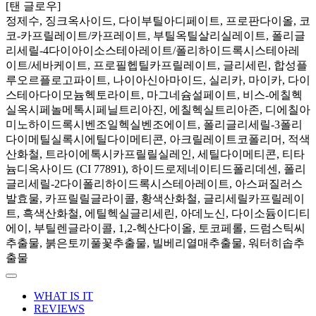
[탠 글로우]
정제수, 징크옥사이드, 다이부틸아디페이트, 프로판다이올, 코
코-카프릴레이트/카프레이트, 부틸옥틸살리실레이트, 폴리글
리세릴-4다이아이소스테아레이트/폴리하이드록시스테아레
이트/세바케이트, 프로필헵틸카프릴레이트, 글리세린, 합성플
루오르플로고파이트, 나이아신아마이드, 실리카, 마이카, 다이
스테아다이모늄헥토라이트, 마그네슘설페이트, 비스-에칠헥
실옥시페놀메톡시페닐트리아진, 에칠헥실트리아존, 디에칠아
미노하이드록시벤조일헥실벤조에이트, 폴리글리세릴-3폴리
다이메틸실록시에틸다이메티콘, 아크릴레이트코폴리머, 적색
산화철, 트라이에톡시카프릴릴실레인, 세틸다이메티콘, 티타
늄디옥사이드 (CI 77891), 하이드로제네이티드폴리데센, 폴리
글리세릴-2다이폴리하이드록시스테아레이트, 아스퍼질러스
발효물, 카프릴릴글라이콜, 황색산화철, 글리세릴카프릴레이
트, 흑색산화철, 에틸헥실글리세린, 아데노신, 다이소듐이디티
에이, 부틸렌글라이콜, 1,2-헥산다이올, 토코페롤, 드럼스틱씨
추출물, 붉은토끼풀꽃추출물, 빌베리열매추출물, 워터히솝추
출물
WHAT IS IT
REVIEWS